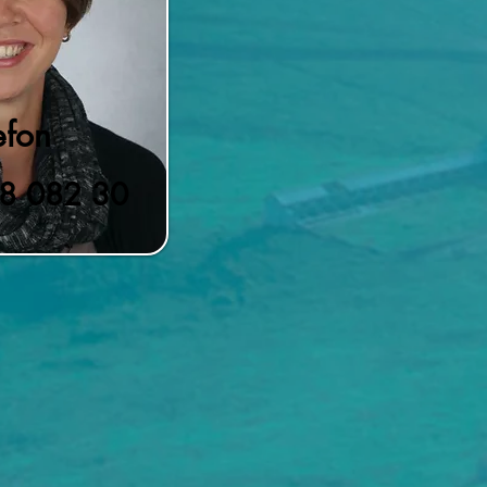
efon
88 082 30