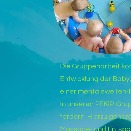
Die Gruppenarbeit kon
Entwicklung der Babys.
einer mentalewelten-P
In unseren PEKiP-Grup
fördern. Hierzu gehör
Massage- und Entspan