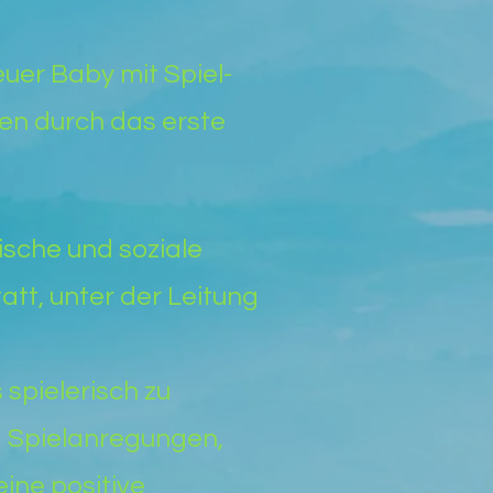
uer Baby mit Spiel-
n durch das erste
ische und soziale
att, unter der Leitung
spielerisch zu
d Spielanregungen,
ine positive