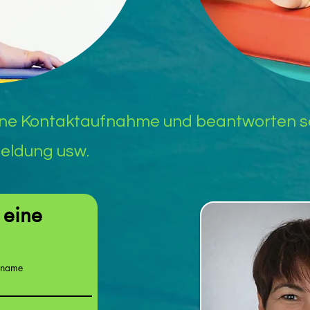
eine Kontaktaufnahme und beantworten s
meldung usw.
 eine
name