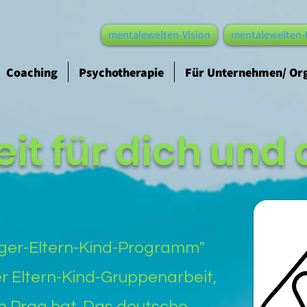
mentalewelten-Vision
mentalewelten-
Coaching
Psychotherapie
Für Unternehmen/ Or
eit für dich und
ager-Eltern-Kind-Programm"
er Eltern-Kind-Gruppenarbeit,
in Prag hat. Das deutsche