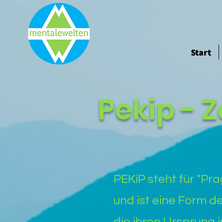
Start
Pekip - Z
PEKiP steht für "Pr
und ist eine Form d
die ihren Ursprung 