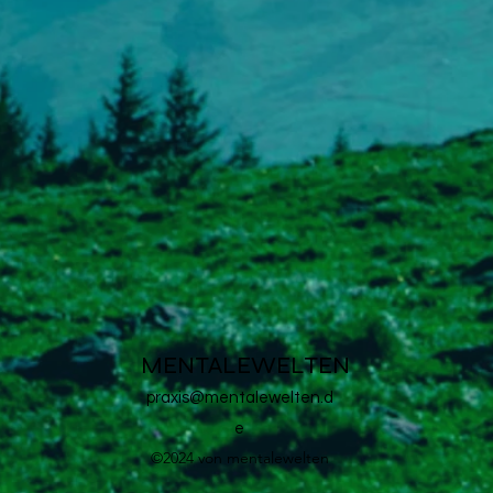
MENTALEWELTEN
praxis@mentalewelten.d
e
©2024 von mentalewelten