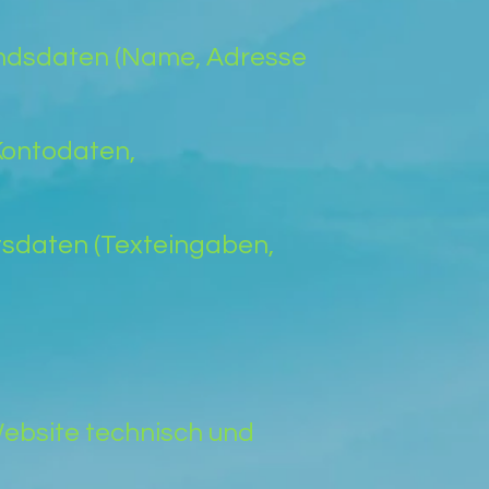
tandsdaten (Name, Adresse
Kontodaten,
ltsdaten (Texteingaben,
ebsite technisch und