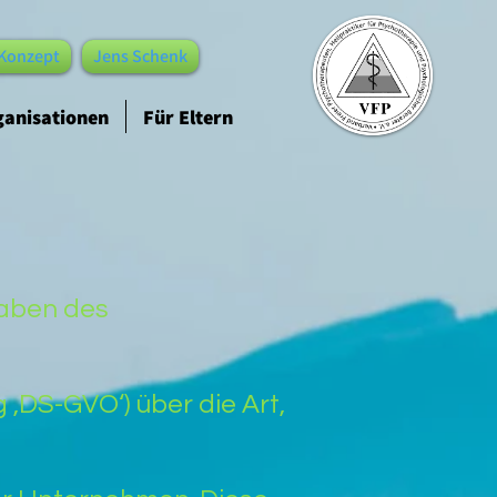
Konzept
Jens Schenk
ganisationen
Für Eltern
gaben des
‚DS-GVO‘) über die Art,