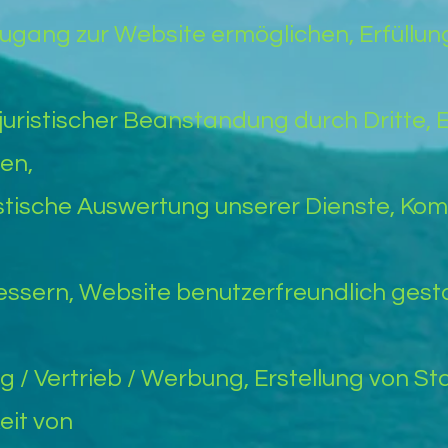
ugang zur Website ermöglichen, Erfüllung
ristischer Beanstandung durch Dritte, E
ten,
stische Auswertung unserer Dienste, Kom
,
ssern, Website benutzerfreundlich gestal
 / Vertrieb / Werbung, Erstellung von Sta
eit von