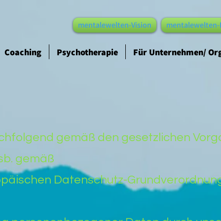
mentalewelten-Vision
mentalewelten-
Coaching
Psychotherapie
Für Unternehmen/ Or
nachfolgend gemäß den gesetzlichen Vor
nsb. gemäß
opäischen Datenschutz-Grundverordnung 