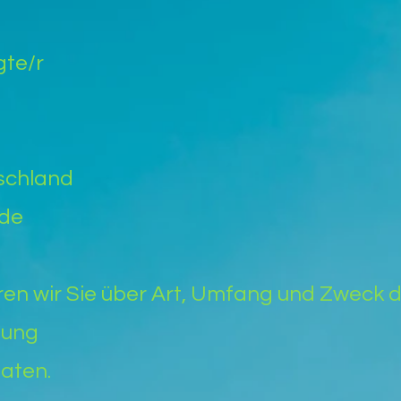
gte/r
tschland
.de
en wir Sie über Art, Umfang und Zweck 
zung
aten.