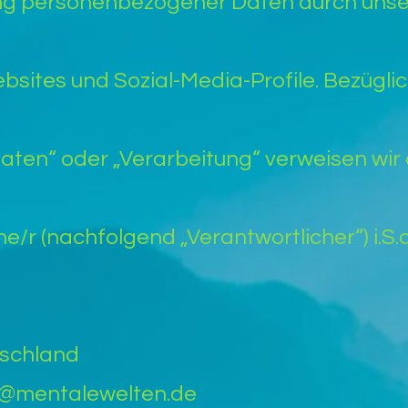
ng personenbezogener Daten durch unse
g
ebsites und Sozial-Media-Profile. Bezüglic
en“ oder „Verarbeitung“ verweisen wir 
/r (nachfolgend „Verantwortlicher“) i.S.d. 
tschland
is@mentalewelten.de