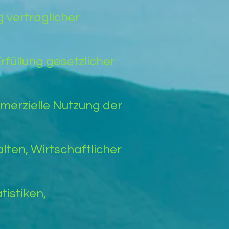
 vertraglicher
rfüllung gesetzlicher
merzielle Nutzung der
ten, Wirtschaftlicher
tistiken,